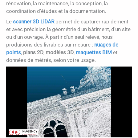
rénovation, la maintenance, la conception, la
coordination d’études et la documentation.
Le
scanner 3D LiDAR
permet de capturer rapidement
et avec précision la géométrie d’un bâtiment, d’un site
ou d’un ouvrage. À partir d’un seul relevé, nous
produisons des livrables sur mesure :
nuages de
points
,
plans 2D
,
modèles 3D
,
maquettes BIM
et
données de métrés, selon votre usage.