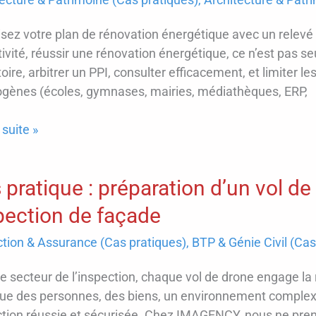
sez votre plan de rénovation énergétique avec un relevé
forment
tivité, réussir une rénovation énergétique, ce n’est pas se
oitation
toire, arbitrer un PPI, consulter efficacement, et limiter 
ogènes (écoles, gymnases, mairies, médiathèques, ERP,
ité,
tivités
 suite »
ux,
ting)
 pratique : préparation d’un vol d
pection de façade
ction & Assurance (Cas pratiques)
,
BTP & Génie Civil (Cas
ces
,
e secteur de l’inspection, chaque vol de drone engage la 
ue des personnes, des biens, un environnement complexe
s
ction réussie et sécurisée. Chez IMAGENCY, nous ne pren