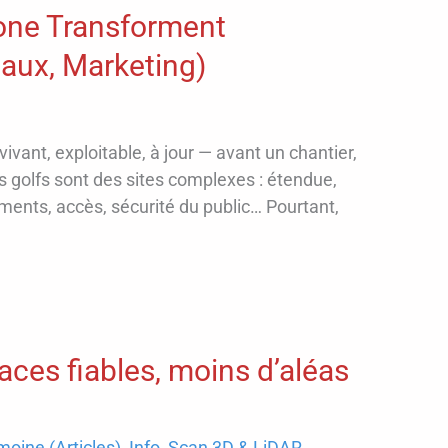
one Transforment
avaux, Marketing)
ivant, exploitable, à jour — avant un chantier,
es golfs sont des sites complexes : étendue,
ments, accès, sécurité du public… Pourtant,
faces fiables, moins d’aléas
moine (Articles)
,
Info
,
Scan 3D & LiDAR