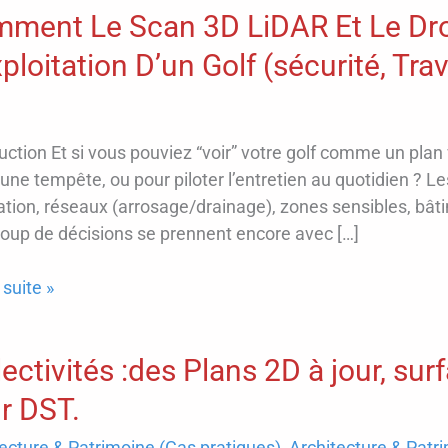
ment Le Scan 3D LiDAR Et Le Dr
xploitation D’un Golf (sécurité, Tr
uction Et si vous pouviez “voir” votre golf comme un plan v
une tempête, ou pour piloter l’entretien au quotidien ? L
tion, réseaux (arrosage/drainage), zones sensibles, bâti
oup de décisions se prennent encore avec […]
ent
 suite »
lectivités :des Plans 2D à jour, sur
r DST.
ecture & Patrimoine (Cas pratiques)
,
Architecture & Patri