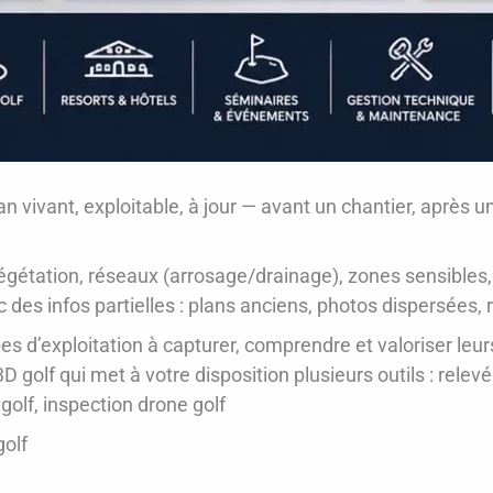
n vivant, exploitable, à jour — avant un chantier, après u
égétation, réseaux (arrosage/drainage), zones sensibles,
es infos partielles : plans anciens, photos dispersées, 
 d’exploitation à capturer, comprendre et valoriser leurs 
golf qui met à votre disposition plusieurs outils : relevé
 golf, inspection drone golf
golf