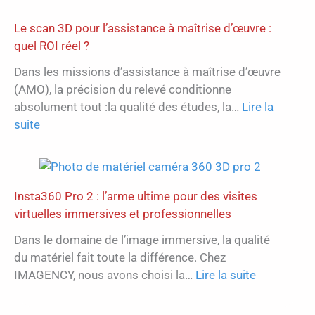
projets
par
Le scan 3D pour l’assistance à maîtrise d’œuvre :
dronelapse
quel ROI réel ?
et
Dans les missions d’assistance à maîtrise d’œuvre
hyperlapse
(AMO), la précision du relevé conditionne
programmé
absolument tout :la qualité des études, la…
Lire la
:
suite
Le
scan
3D
pour
Insta360 Pro 2 : l’arme ultime pour des visites
l’assistance
virtuelles immersives et professionnelles
à
Dans le domaine de l’image immersive, la qualité
maîtrise
du matériel fait toute la différence. Chez
d’œuvre
:
IMAGENCY, nous avons choisi la…
Lire la suite
:
Insta360
quel
Pro