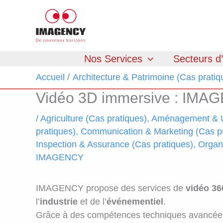
Aller
au
contenu
Nos Services
Secteurs d’
Accueil
Architecture & Patrimoine (Cas pratiq
Vidéo 3D immersive : IMAGE
/
Agriculture (Cas pratiques)
,
Aménagement & U
pratiques)
,
Communication & Marketing (Cas pr
Inspection & Assurance (Cas pratiques)
,
Organ
IMAGENCY
IMAGENCY propose des services de
vidéo 36
l’
industrie
et de l’
événementiel
.
Grâce à des compétences techniques avancées 