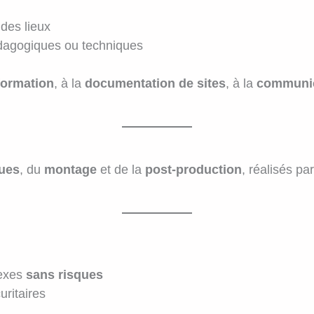
des lieux
édagogiques ou techniques
formation
, à la
documentation de sites
, à la
communic
ques
, du
montage
et de la
post-production
, réalisés pa
lexes
sans risques
uritaires