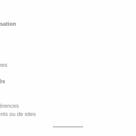
isation
nes
ès
férences
nts ou de sites