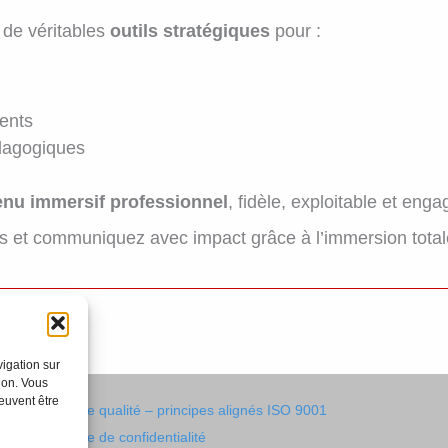
de véritables
outils stratégiques
pour :
ments
édagogiques
enu immersif professionnel
, fidèle, exploitable et enga
 et communiquez avec impact grâce à l’immersion total
vigation sur
ion. Vous
euvent être
Politique qualité – principes alignés ISO 9001
Politique de confidentialité