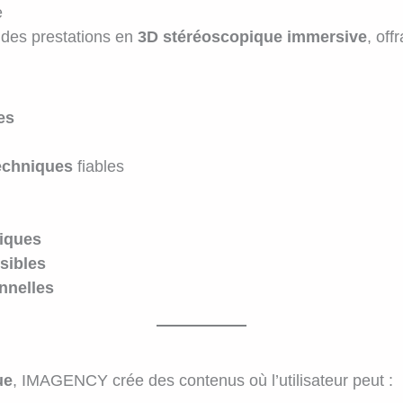
e
des prestations en
3D stéréoscopique immersive
, off
es
echniques
fiables
niques
sibles
nnelles
ue
, IMAGENCY crée des contenus où l’utilisateur peut :