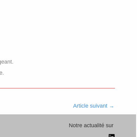
geant.
e.
Article suivant
→
Notre actualité sur