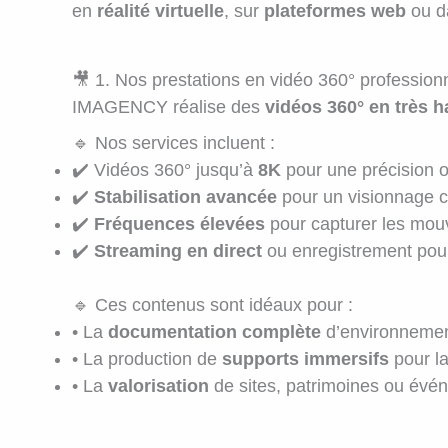
en
réalité virtuelle
, sur
plateformes web
ou d
🎥 1. Nos prestations en vidéo 360° profession
IMAGENCY réalise des
vidéos 360° en très h
🔹 Nos services incluent :
✔️ Vidéos 360° jusqu’à
8K
pour une précision 
✔️
Stabilisation avancée
pour un visionnage c
✔️
Fréquences élevées
pour capturer les mou
✔️
Streaming en direct
ou enregistrement pour
🔹 Ces contenus sont idéaux pour :
• La
documentation complète
d’environnement
• La production de
supports immersifs
pour la
• La
valorisation
de sites, patrimoines ou évé