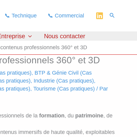
Recherche
📞 Technique
📞 Commercial
ntreprise
Nous contacter
contenus professionnels 360° et 3D
rofessionnels 360° et 3D
as pratiques)
,
BTP & Génie Civil (Cas
as pratiques)
,
Industrie (Cas pratiques)
,
Cas pratiques)
,
Tourisme (Cas pratiques)
/ Par
essionnels de la
formation
, du
patrimoine
, de
enus immersifs de haute qualité, exploitables