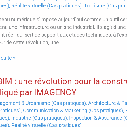
tion
ues)
,
Réalité virtuelle (Cas pratiques)
,
Tourisme (Cas prat
sif
meau numérique s’impose aujourd’hui comme un outil cent
tablement
nt, une infrastructure ou un site industriel. Il s’agit d’u
ce
t réel, qui sert de support aux études techniques, à l’exp
r de cette révolution, une
 suite »
BIM : une révolution pour la constr
liqué par IMAGENCY
gement & Urbanisme (Cas pratiques)
,
Architecture & Pa
on
ratiques)
,
Communication & Marketing (Cas pratiques)
,
ues)
,
Industrie (Cas pratiques)
,
Inspection & Assurance (
ux
ues)
,
Réalité virtuelle (Cas pratiques)
iques