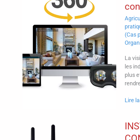
IMAG
con
spécia
Agricu
des
pratiq
conte
(Cas p
profe
Organ
360°
et
La vis
3D
les in
plus e
rendr
Visite
Lire la
virtuel
3D
INS
:
un
CO