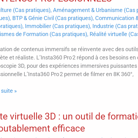
lture (Cas pratiques)
,
Aménagement & Urbanisme (Cas p
sif
ues)
,
BTP & Génie Civil (Cas pratiques)
,
Communication & 
ratiques)
,
Immobilier (Cas pratiques)
,
Industrie (Cas pra
e
ismes de Formation (Cas pratiques)
,
Réalité virtuelle (C
ation de contenus immersifs se réinvente avec des outils
ion,
te et réaliste. L’Insta360 Pro 2 répond à ces besoins en
scopie 3D, pour des expériences immersives puissantes e
le
sionnelle L’Insta360 Pro 2 permet de filmer en 8K 360°,
nce
A360
 suite »
ite virtuelle 3D : un outil de forma
sation
outablement efficace