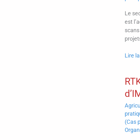
Le se
est l
scans 
projet
Le
Lire la
BIM
:
RTK
une
révolu
d’
pour
Agricu
la
pratiq
constr
(Cas p
et
Organ
la
rénov