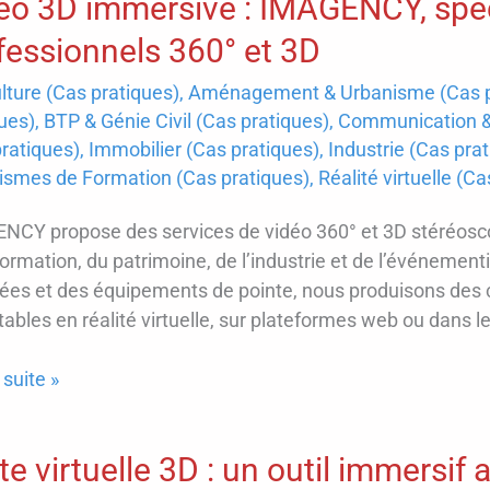
éo 3D immersive : IMAGENCY, spéc
fessionnels 360° et 3D
lture (Cas pratiques)
,
Aménagement & Urbanisme (Cas p
ues)
,
BTP & Génie Civil (Cas pratiques)
,
Communication & 
ratiques)
,
Immobilier (Cas pratiques)
,
Industrie (Cas pra
ismes de Formation (Cas pratiques)
,
Réalité virtuelle (C
NCY propose des services de vidéo 360° et 3D stéréosco
formation, du patrimoine, de l’industrie et de l’événeme
ées et des équipements de pointe, nous produisons des 
tables en réalité virtuelle, sur plateformes web ou dans l
 suite »
sive
ite virtuelle 3D : un outil immersif