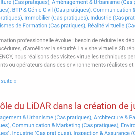
lture (Cas pratiques)
,
Aménagement & Urbanisme (Cas p
ues)
,
BTP & Génie Civil (Cas pratiques)
,
Communication & 
ratiques)
,
Immobilier (Cas pratiques)
,
Industrie (Cas pra
RSIVE
ismes de Formation (Cas pratiques)
,
Réalité virtuelle (C
mation professionnelle évolue : besoin de réduire les dép
ENUS
océdures, d’améliorer la sécurité.La visite virtuelle 3D 
ESSIONNELS
CY, nous réalisons des visites virtuelles techniques pe
nts ou opérateurs dans des environnements réalistes et i
 suite »
le
rôle du LiDAR dans la création d
gement & Urbanisme (Cas pratiques)
,
Architecture & Pa
ues)
,
Communication & Marketing (Cas pratiques)
,
Envir
ues)
,
Industrie (Cas pratiques)
,
Inspection & Assurance (