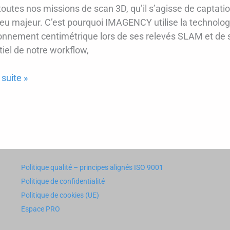
outes nos missions de scan 3D, qu’il s’agisse de captatio
eu majeur. C’est pourquoi IMAGENCY utilise la technolog
qué
onnement centimétrique lors de ses relevés SLAM et de se
iel de notre workflow,
ENCY
 suite »
ion
métrique
e
Politique qualité – principes alignés ISO 9001
Politique de confidentialité
s
Politique de cookies (UE)
Espace PRO
AGENCY