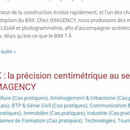
cteur de la construction évolue rapidement, et l’un des
’adoption du BIM. Chez IMAGENCY, nous produisons des mo
LiDAR et photogrammétrie, afin d’accompagner architecte
s. Mais qu’est-ce que le BIM ? À
 suite »
 : la précision centimétrique au s
tion
IMAGENCY
lture (Cas pratiques)
,
Aménagement & Urbanisme (Cas p
ues)
,
BTP & Génie Civil (Cas pratiques)
,
Communication & 
uction
ratiques)
,
Immobilier (Cas pratiques)
,
Industrie (Cas pra
ismes de Formation (Cas pratiques)
,
Technologies
,
Touri
ation