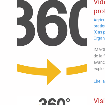
Vid
pro
Agricu
pratiq
(Cas p
Organ
IMAGE
de la 
avanc
exploi
Vidéo
Lire la
3D
immer
Vis
: