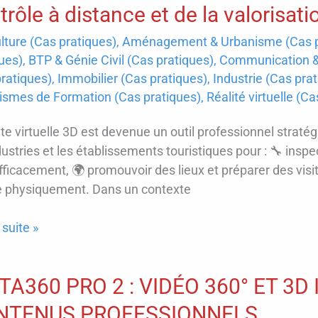
ENCY,
trôle à distance et de la valorisati
liste
lture (Cas pratiques)
,
Aménagement & Urbanisme (Cas p
ues)
,
BTP & Génie Civil (Cas pratiques)
,
Communication & 
nus
ratiques)
,
Immobilier (Cas pratiques)
,
Industrie (Cas pra
ssionnels
ismes de Formation (Cas pratiques)
,
Réalité virtuelle (C
ite virtuelle 3D est devenue un outil professionnel stratégiq
dustries et les établissements touristiques pour : 🔧 inspe
fficacement, 🌍 promouvoir des lieux et préparer des visite
e physiquement. Dans un contexte
 suite »
le
TA360 PRO 2 : VIDÉO 360° ET 3
NTENUS PROFESSIONNELS