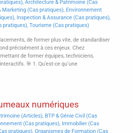
ratiques)
,
Architecture & Patrimoine (Cas
Marketing (Cas pratiques)
,
Environnement
tiques)
,
Inspection & Assurance (Cas pratiques)
,
as pratiques)
,
Tourisme (Cas pratiques)
lacements, de former plus vite, de standardiser
répond précisément à ces enjeux. Chez
rmettant de former équipes, techniciens,
nteractifs. 🎯 1. Qu’est-ce qu’une
e jumeaux numériques
trimoine (Articles)
,
BTP & Génie Civil (Cas
onnement (Cas pratiques)
,
Immobilier (Cas
Cas pratiques)
,
Organismes de Formation (Cas