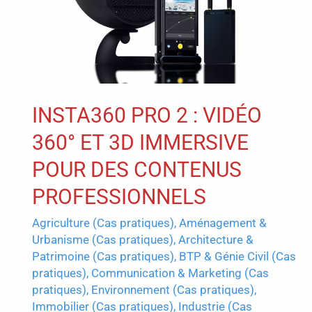
la
formation,
du
contrôle
à
distance
et
INSTA360 PRO 2 : VIDÉO
de
360° ET 3D IMMERSIVE
la
valorisation
POUR DES CONTENUS
des
PROFESSIONNELS
sites
Agriculture (Cas pratiques)
,
Aménagement &
Urbanisme (Cas pratiques)
,
Architecture &
Patrimoine (Cas pratiques)
,
BTP & Génie Civil (Cas
pratiques)
,
Communication & Marketing (Cas
pratiques)
,
Environnement (Cas pratiques)
,
Immobilier (Cas pratiques)
,
Industrie (Cas