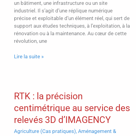
un bâtiment, une infrastructure ou un site
industriel. Il s’agit d’une réplique numérique
précise et exploitable d’un élément réel, qui sert de
support aux études techniques, à l’exploitation, à la
rénovation ou à la maintenance. Au cœur de cette
révolution, une
Le
Lire la suite »
rôle
du
LiDAR
dans
RTK : la précision
la
création
centimétrique au service des
de
jumeaux
relevés 3D d’IMAGENCY
numériques
Agriculture (Cas pratiques)
,
Aménagement &