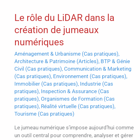
Basilique
Le rôle du LiDAR dans la
Notre‑Dame‑de‑la‑Fin‑des‑Terres
à
création de jumeaux
Soulac‑sur‑Mer
:
numériques
un
Aménagement & Urbanisme (Cas pratiques)
,
joyau
Architecture & Patrimoine (Articles)
,
BTP & Génie
ressuscité
Civil (Cas pratiques)
,
Communication & Marketing
(Cas pratiques)
,
Environnement (Cas pratiques)
,
Immobilier (Cas pratiques)
,
Industrie (Cas
pratiques)
,
Inspection & Assurance (Cas
pratiques)
,
Organismes de Formation (Cas
pratiques)
,
Réalité virtuelle (Cas pratiques)
,
Tourisme (Cas pratiques)
Le jumeau numérique s’impose aujourd’hui comme
un outil central pour comprendre, analyser et gérer