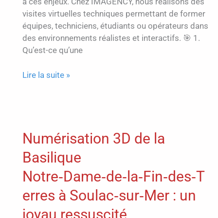
à ces enjeux. Chez IMAGENCY, nous réalisons des
visites virtuelles techniques permettant de former
équipes, techniciens, étudiants ou opérateurs dans
des environnements réalistes et interactifs. 🎯 1.
Qu’est-ce qu’une
Visite
Lire la suite »
virtuelle
3D
:
un
Numérisation 3D de la
outil
de
Basilique
formation
immersif
Notre‑Dame‑de‑la‑Fin‑des‑T
et
erres à Soulac‑sur‑Mer : un
redoutablement
efficace
joyau ressuscité