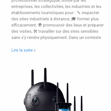
professionnel stratégique, utilisé par les
entreprises, les collectivités, les industries et les
établissements touristiques pour : 🔧 inspecter
des sites industriels à distance, 🎓 former plus
efficacement, 🌍 promouvoir des lieux et préparer
des visites, 🛠️ travailler sur des sites sensibles
sans s’y rendre physiquement. Dans un contexte
Visite
Lire la suite »
virtuelle
3D
:
un
outil
immersif
au
service
de