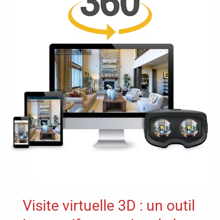
IMAGENCY,
spécialiste
des
contenus
professionnels
360°
et
3D
Visite virtuelle 3D : un outil