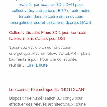
D
c
a
B
h
t
I
a
t
M
n
i
:
t
n
l
i
Collectivités :des Plans 2D à jour, surfaces
g
e
e
fiables, moins d’aléas pour DST.
,
g
r
L
Sécurisez votre plan de rénovation
u
p
i
énergétique avec un relevé 3D LiDAR = plans
i
o
D
bâtiments à jour. Pour une collectivité,
d
r
A
réussir…
Lire la suite
e
t
:
R
s
u
C
,
i
a
o
P
m
i
l
h
Le scanner Télémétrique 3D “HOTTSCAN”
p
r
l
o
l
Dispositif de numérisation 3D conçu pour
e
e
t
e
effectuer des relevés architecturaux. d’une
:
c