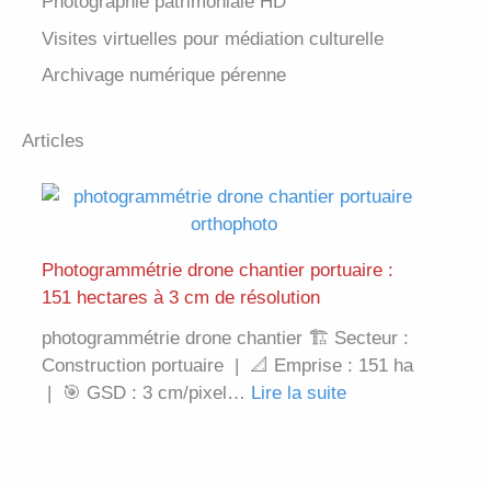
Photographie patrimoniale HD
Visites virtuelles pour médiation culturelle
Archivage numérique pérenne
Articles
Photogrammétrie drone chantier portuaire :
151 hectares à 3 cm de résolution
photogrammétrie drone chantier 🏗️ Secteur :
Construction portuaire | 📐 Emprise : 151 ha
| 🎯 GSD : 3 cm/pixel…
Lire la suite
:
P
h