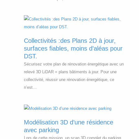
D
t
é
v
é
à
e
t
e
s
j
c
r
a
o
o
h
i
u
l
u
n
q
d
u
r
o
Collectivités :des Plans 2D à jour,
u
e
t
,
l
surfaces fiables, moins d’aléas pour
e
d
i
s
o
DST.
3
é
o
u
g
Sécurisez votre plan de rénovation énergétique avec un
D
t
n
r
i
relevé 3D LiDAR = plans bâtiments à jour. Pour une
“
a
f
e
collectivité, réussir une rénovation énergétique, ce
H
i
a
p
n’est…
O
l
c
o
T
(
e
u
T
s
s
r
S
a
f
q
C
n
Modélisation 3D d’une résidence
i
u
A
s
avec parking
a
e
N
e
Lors de cette mission, un scan 3D complet du parking