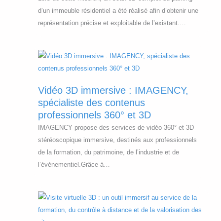
b
l
”
x
d’un immeuble résidentiel a été réalisé afin d’obtenir une
l
p
p
représentation précise et exploitable de l’existant.…
e
r
l
s
o
o
,
j
s
m
e
e
o
t
r
i
?
Vidéo 3D immersive : IMAGENCY,
l
n
spécialiste des contenus
e
s
professionnels 360° et 3D
b
d
IMAGENCY propose des services de vidéo 360° et 3D
u
’
stéréoscopique immersive, destinés aux professionnels
d
a
de la formation, du patrimoine, de l’industrie et de
g
l
l’événementiel.Grâce à…
e
é
t
a
)
s
p