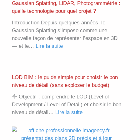
o
Gaussian Splatting, LiDAR, Photogrammétrie :
t
quelle technologie pour quel projet ?
o
Introduction Depuis quelques années, le
g
Gaussian Splatting s’impose comme une
r
nouvelle façon de représenter l’espace en 3D
a
— et le…
Lire la suite
m
:
m
G
é
a
t
u
LOD BIM : le guide simple pour choisir le bon
r
s
niveau de détail (sans exploser le budget)
i
s
e
🎯 Objectif : comprendre le LOD (Level of
i
d
Development / Level of Detail) et choisir le bon
a
r
niveau de détail…
Lire la suite
n
:
o
S
L
n
p
O
e
l