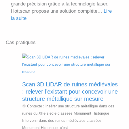
o
p
grande précision grâce à la technologie laser.
1
t
g
o
Hottscan propose une solution complète…
5
Lire
i
r
u
la suite
1
v
a
:
r
h
i
m
L
c
e
t
m
e
h
c
Cas pratiques
é
é
s
o
t
s
t
c
i
a
:
r
a
s
r
d
i
n
i
e
e
e
n
r
s
s
:
e
l
à
Scan 3D LiDAR de ruines médiévales
P
q
r
e
3
: relever l’existant pour concevoir une
l
u
T
b
c
structure métallique sur mesure
a
e
é
o
m
🎯 Contexte : insérer une structure métallique dans des
n
l
l
n
d
ruines du XIIe siècle classées Monument Historique
s
l
é
n
e
Intervenir dans des ruines médiévales classées
2
e
m
i
r
Monument Historique, c’est…